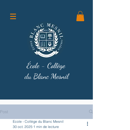
École - Collège
du Blanc Mesnil
Post
Ecole - Collège du Blanc Mesnil
30 oct. 2025
1 min de lecture