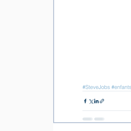
#SteveJobs
#enfant