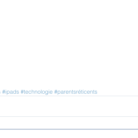
s
#ipads
#technologie
#parentsréticents