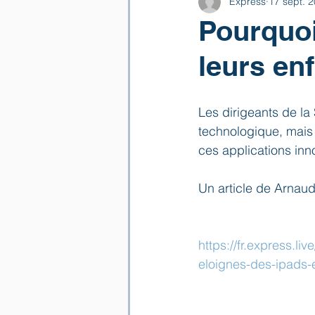
Express
17 sept. 
Pourquoi
leurs en
Les dirigeants de la
technologique, mais 
ces applications inn
Un article de Arnau
https://fr.express.li
eloignes-des-ipads-