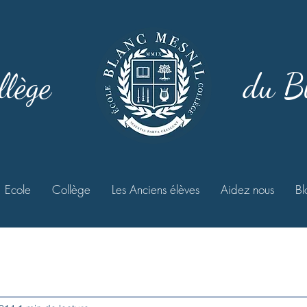
llège
du B
Ecole
Collège
Les Anciens élèves
Aidez nous
Bl