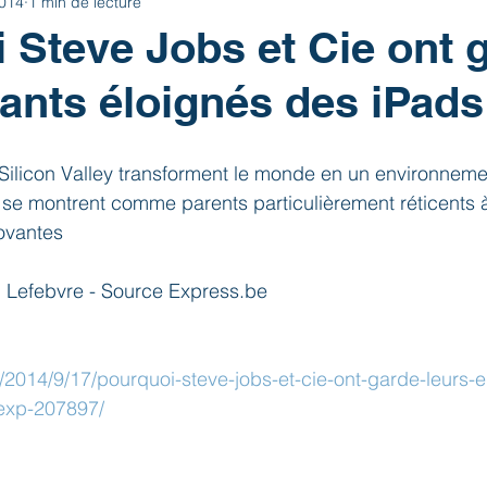
2014
1 min de lecture
 Steve Jobs et Cie ont 
fants éloignés des iPads
 Silicon Valley transforment le monde en un environneme
se montrent comme parents particulièrement réticents à
ovantes
d Lefebvre - Source Express.be
ve/2014/9/17/pourquoi-steve-jobs-et-cie-ont-garde-leurs-e
exp-207897/