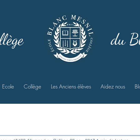
llège
du B
Ecole
Collège
Les Anciens élèves
Aidez nous
Bl