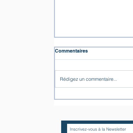
Commentaires
Rédigez un commentaire...
« Les larmes d’ivoire » –
hommage du Chœur de
l’Espérance pour le 11
novembre