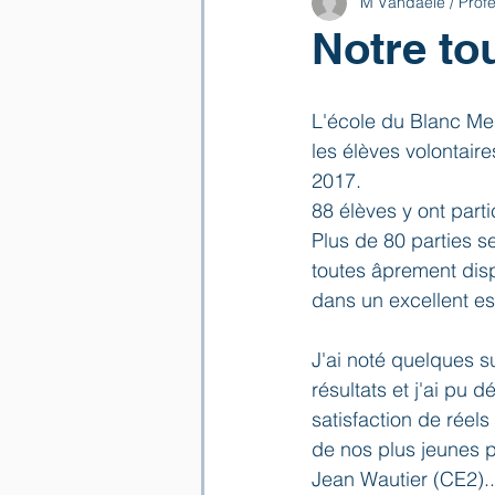
M Vandaele / Prof
Notre to
L'école du Blanc Mes
les élèves volontaires
2017.
88 élèves y ont parti
Plus de 80 parties s
toutes âprement disp
dans un excellent esp
J'ai noté quelques su
résultats et j'ai pu 
satisfaction de réels
de nos plus jeunes p
Jean Wautier (CE2)..