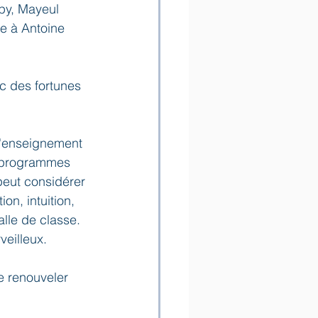
épy, Mayeul 
te à Antoine 
ec des fortunes 
d'enseignement 
s programmes 
peut considérer 
on, intuition, 
lle de classe. 
veilleux.
e renouveler 