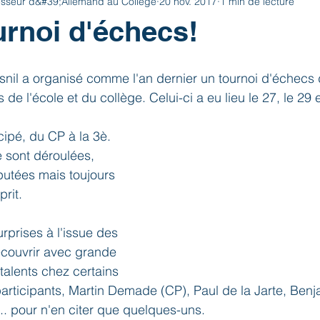
esseur d&#39;Allemand au Collège
20 nov. 2017
1 min de lecture
urnoi d'échecs!
nil a organisé comme l'an dernier un tournoi d'échecs 
 de l'école et du collège. Celui-ci a eu lieu le 27, le 29 e
cipé, du CP à la 3è.
e sont déroulées, 
utées mais toujours 
rit.
rprises à l'issue des 
découvrir avec grande 
 talents chez certains 
articipants, Martin Demade (CP), Paul de la Jarte, Benj
.. pour n'en citer que quelques-uns.