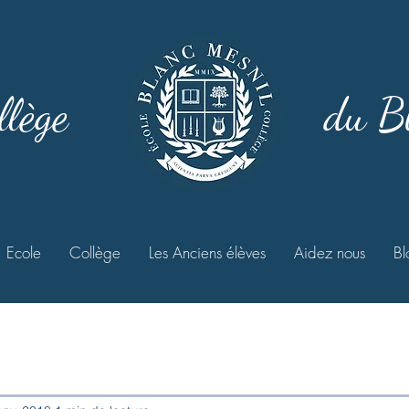
llège
du B
Ecole
Collège
Les Anciens élèves
Aidez nous
Bl