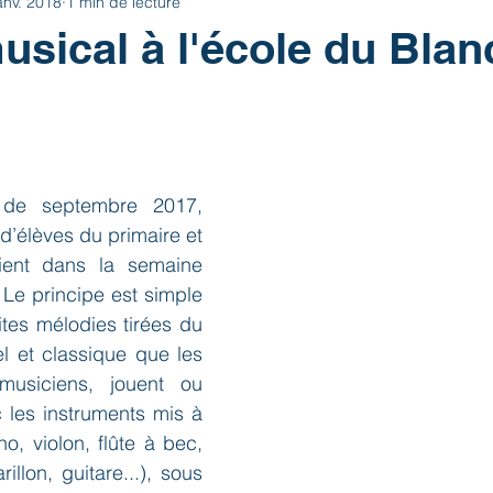
anv. 2018
1 min de lecture
usical à l'école du Blan
 de septembre 2017, 
d’élèves du primaire et 
ient dans la semaine 
 Le principe est simple 
ites mélodies tirées du 
el et classique que les 
usiciens, jouent ou 
les instruments mis à 
no, violon, flûte à bec, 
illon, guitare...), sous 