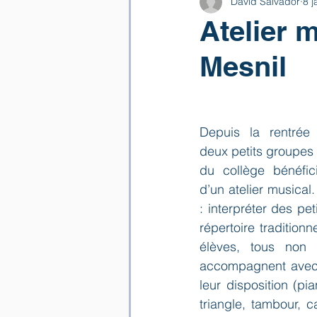
David Salvador
8 j
Atelier m
Mesnil
Depuis la rentrée
deux petits groupes 
du collège bénéfic
d’un atelier musical.
: interpréter des pet
répertoire traditionn
élèves, tous non m
accompagnent avec 
leur disposition (pia
triangle, tambour, car