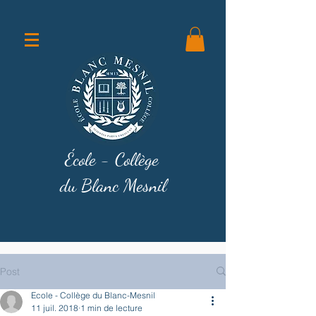
École - Collège
du Blanc Mesnil
Post
Ecole - Collège du Blanc-Mesnil
11 juil. 2018
1 min de lecture