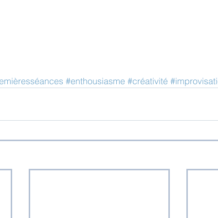
emièresséances
#enthousiasme
#créativité
#improvisat