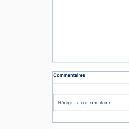
Commentaires
Rédigez un commentaire...
« Les larmes d’ivoire » –
hommage du Chœur de