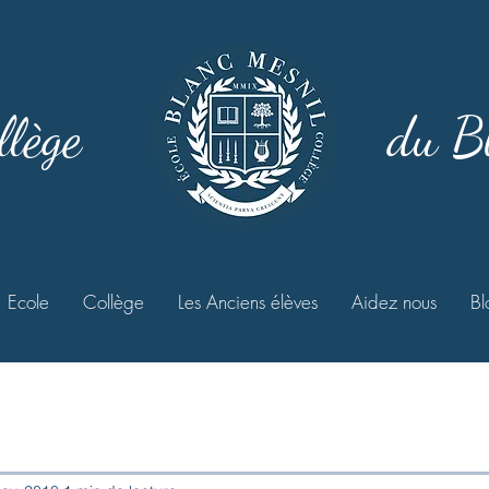
llège
du B
Ecole
Collège
Les Anciens élèves
Aidez nous
Bl