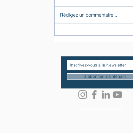
Rédigez un commentaire...
« Les larmes d’ivoire » –
hommage du Chœur de
l’Espérance pour le 11
novembre
S`abonner maintenant
Politique de confidentialité