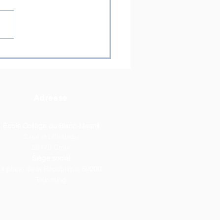
ÉÂTRE] Une nouvelle
on sous les
ecteurs !
Adresse
École Collège du Blanc-Mesnil
2 rue du Château
59170 Croix
Siège social
4 place de la République 59200
Tourcoing