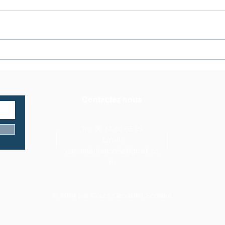
Un grand projet pour
[TH
l’avenir de nos élèves
sais
proj
Contactez nous
Tel: 06 13 50 65 29
Email:
candelierfrancoise@gmail.co
m
© 2024 par Cours Candelier Scolaire