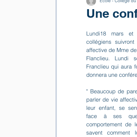
Ecole - Collège du
Une conf
Lundi18 mars et 
collégiens suivront
affective de Mme de
Flanclieu. Lundi
Franclieu qui aura f
donnera une confére
" Beaucoup de paren
parler de vie affecti
leur enfant, se se
face à ses ques
comportement de le
savent comment lu