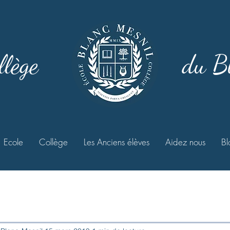
llège
du B
Ecole
Collège
Les Anciens élèves
Aidez nous
Bl