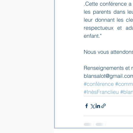
.Cette conférence a
les parents dans le
leur donnant les cle
respectueux et ada
enfant."
Nous vous attendons
Renseignements et r
blansalot@gmail.com
#conférence
#comme
#InèsFranclieu
#bla