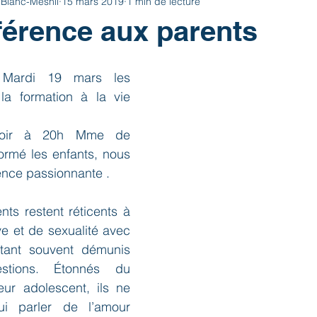
 Blanc-Mesnil
15 mars 2019
1 min de lecture
érence aux parents
Mardi 19 mars les 
 la formation à la vie 
 soir à 20h Mme de 
ormé les enfants, nous 
nce passionnante .
ts restent réticents à 
ve et de sexualité avec 
ntant souvent démunis 
tions. Étonnés du 
ur adolescent, ils ne 
i parler de l’amour 