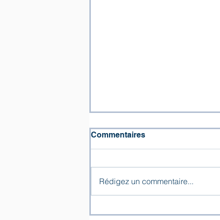
Commentaires
Rédigez un commentaire...
« Les larmes d’ivoire » –
hommage du Chœur de