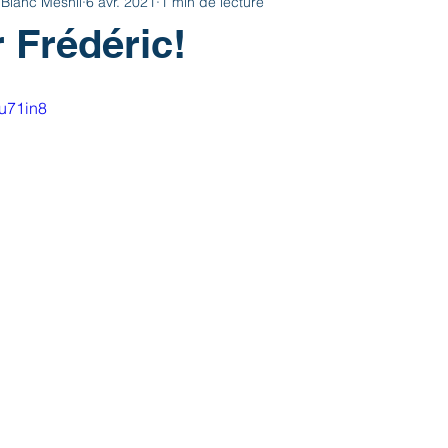
 Blanc Mesnil
6 avr. 2021
1 min de lecture
r Frédéric!
hu71in8