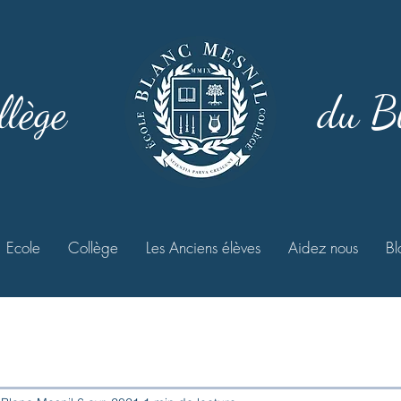
llège
du B
Ecole
Collège
Les Anciens élèves
Aidez nous
Bl