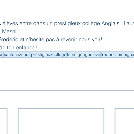
 élèves entre dans un prestigieux collège Anglais. Il au
 Mesnil. 
édéric et n'hésite pas à revenir nous voir! 
 de ton enfance!
us
souteneznous
prestigieuxcollege
temoignageeleve
frederic
temoigna