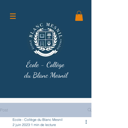
École - Collège
du Blanc Mesnil
Post
Ecole - Collège du Blanc Mesnil
2 juin 2023
1 min de lecture