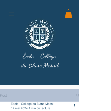
École - Collège
du Blanc Mesnil
Post
Ecole - Collège du Blanc Mesnil
17 mai 2024
1 min de lecture