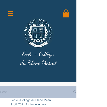
École - Collège
du Blanc Mesnil
Post
Ecole - Collège du Blanc Mesnil
9 juil. 2021
1 min de lecture