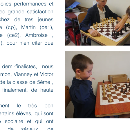
jolies performances et 
ec grande satisfaction 
chez de très jeunes 
ta (cp), Martin (ce1), 
e (ce2), Ambroise , 
), pour n'en citer que 
emi-finalistes, nous 
imon, Vianney et Victor 
de la classe de 5ème , 
t finalement, de haute 
ment le très bon 
tains élèves, qui sont 
té scolaire et qui ont 
p de sérieux, de 