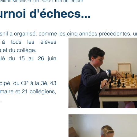
 Blanc Mesnil
29 juin 2020
1 min de lecture
urnoi d'échecs...
snil a organisé, comme les cinq années précédentes, un
 à tous les élèves 
e et du collège.
oulé du 15 au 26 juin 
cipé, du CP à la 3è, 43 
maire et 21 collégiens, 
.