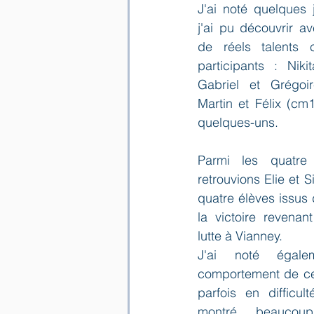
J'ai noté quelques 
j'ai pu découvrir av
de réels talents 
participants : Niki
Gabriel et Grégoir
Martin et Félix (cm1
quelques-uns.
Parmi les quatre d
retrouvions Elie et S
quatre élèves issus 
la victoire revenan
lutte à Vianney. 
J'ai noté égale
comportement de cer
parfois en difficul
montré beaucou