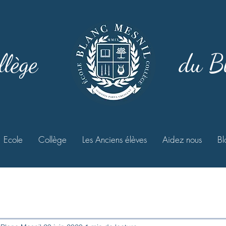
llège
du B
Ecole
Collège
Les Anciens élèves
Aidez nous
Bl