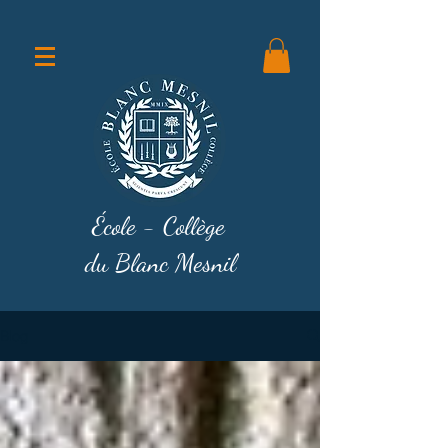
École - Collège
du Blanc Mesnil
Blog