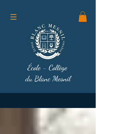
École - Collège
du Blanc Mesnil
Blog