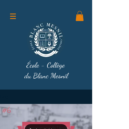
École - Collège
du Blanc Mesnil
Blog