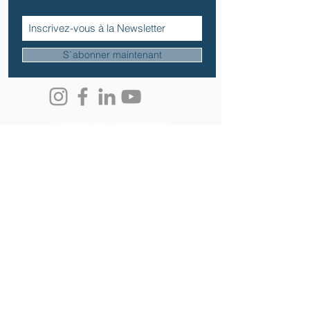
S`abonner maintenant
Politique de confidentialité
Contactez nous
Tel:
06 13 50 65 29
Email:
candelierfrancoise@gmail.com
Adresse
École Collège du Blanc-Mesnil
2 rue du Château
59170 Croix
Siège social