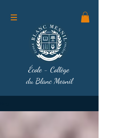
École - Collège
du Blanc Mesnil
Blog