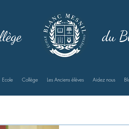
llège
du B
Ecole
Collège
Les Anciens élèves
Aidez nous
Bl