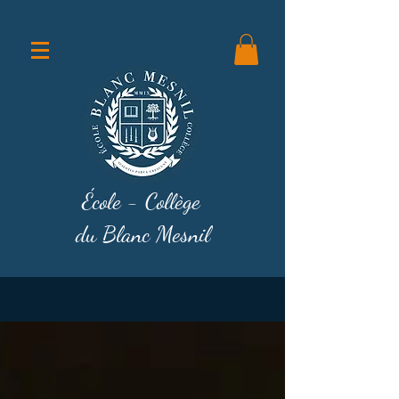
École - Collège
du Blanc Mesnil
Blog