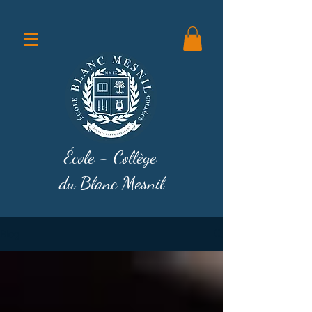
École - Collège
du Blanc Mesnil
Blog