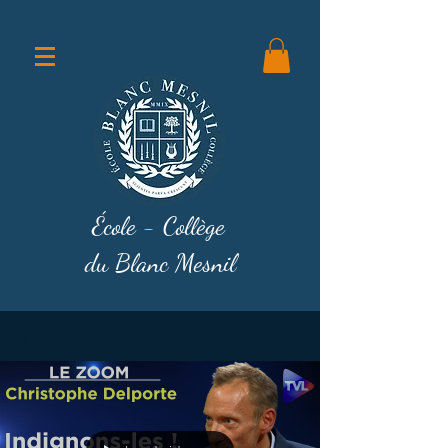
École - Collège
du Blanc Mesnil
Blog