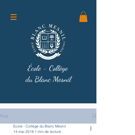
École - Collège
du Blanc Mesnil
Post
Ecole - Collège du Blanc Mesnil
14 mai 2018
1 min de lecture