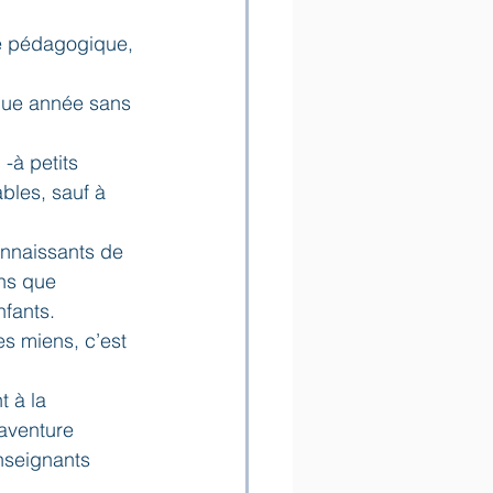
e pédagogique, 
que année sans 
-à petits 
bles, sauf à 
onnaissants de 
ns que 
fants.  
es miens, c’est 
 à la 
 aventure 
nseignants 