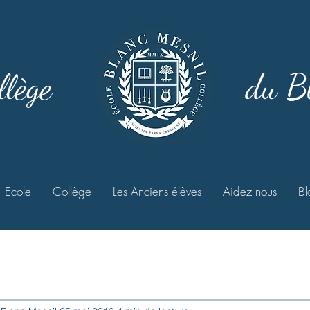
llège
du B
Ecole
Collège
Les Anciens élèves
Aidez nous
Bl