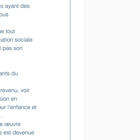
es ayant des 
nous 
e tout 
tion sociale 
t pas son 
ants du 
evenu, voir 
sion en 
r l’enfance et 
.
ne œuvre 
ns est devenue 