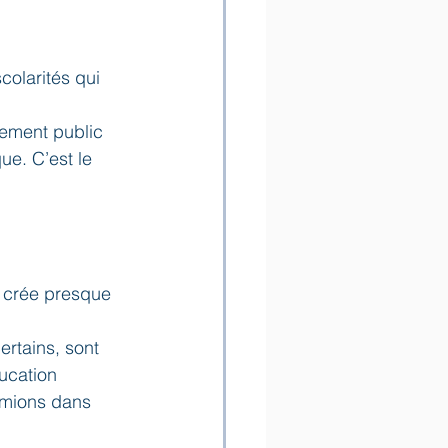
olarités qui 
nement public 
e. C’est le 
n crée presque 
rtains, sont 
ucation 
rmions dans 