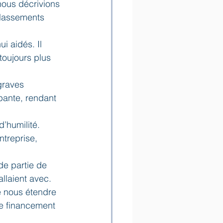
nous décrivions 
classements 
 aidés. Il 
toujours plus 
graves 
pante, rendant 
’humilité. 
treprise, 
e partie de 
llaient avec.
e nous étendre 
le financement 