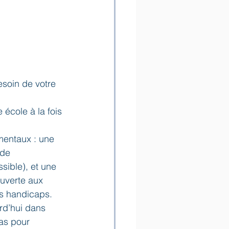
esoin de votre 
école à la fois 
mentaux : une 
 de 
sible), et une 
Ouverte aux 
es handicaps.
rd’hui dans 
as pour 