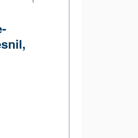
-
snil,