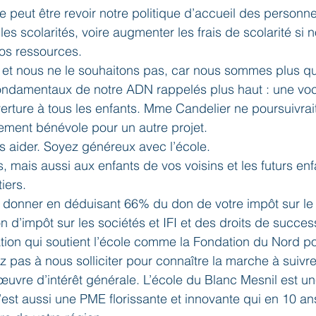
peut être revoir notre politique d’accueil des personn
 les scolarités, voire augmenter les frais de scolarité si 
os ressources.
et nous ne le souhaitons pas, car nous sommes plus qu
ondamentaux de notre ADN rappelés plus haut : une voca
verture à tous les enfants. Mme Candelier ne poursuivrai
lement bénévole pour un autre projet.
us aider. Soyez généreux avec l’école.
, mais aussi aux enfants de vos voisins et les futurs enf
iers.
donner en déduisant 66% du don de votre impôt sur le r
n d’impôt sur les sociétés et IFI et des droits de succes
ion qui soutient l’école comme la Fondation du Nord pou
z pas à nous solliciter pour connaître la marche à suivre
œuvre d’intérêt générale. L’école du Blanc Mesnil est u
C’est aussi une PME florissante et innovante qui en 10 a