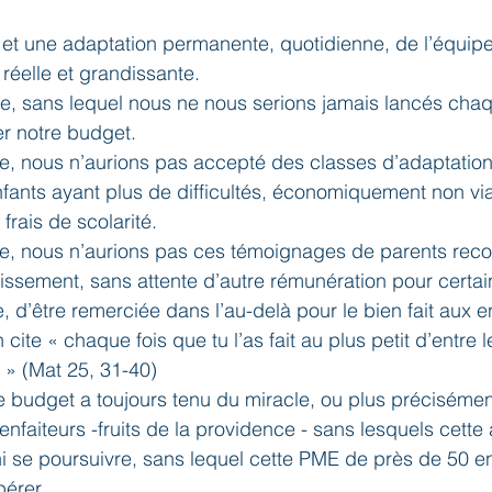
 et une adaptation permanente, quotidienne, de l’équip
 réelle et grandissante.
ie, sans lequel nous ne nous serions jamais lancés cha
r notre budget.
ie, nous n’aurions pas accepté des classes d’adaptation 
enfants ayant plus de difficultés, économiquement non via
 frais de scolarité.
lie, nous n’aurions pas ces témoignages de parents rec
tissement, sans attente d’autre rémunération pour certai
, d’être remerciée dans l’au-delà pour le bien fait aux en
 cite « chaque fois que tu l’as fait au plus petit d’entre l
. » (Mat 25, 31-40)
budget a toujours tenu du miracle, ou plus précisément
nfaiteurs -fruits de la providence - sans lesquels cette
ni se poursuivre, sans lequel cette PME de près de 50 e
pérer.