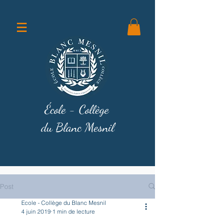
École - Collège
du Blanc Mesnil
Post
Ecole - Collège du Blanc Mesnil
4 juin 2019
1 min de lecture