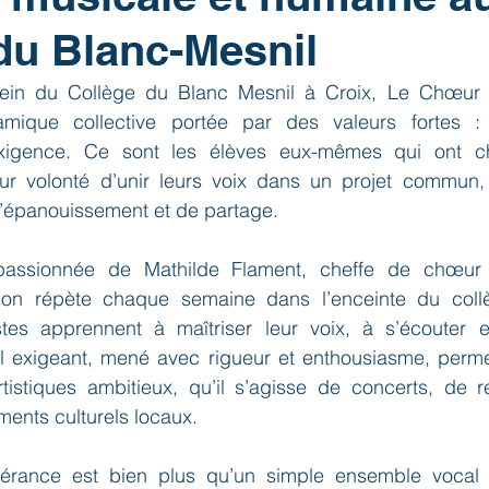
du Blanc-Mesnil
in du Collège du Blanc Mesnil à Croix, Le Chœur d
ique collective portée par des valeurs fortes : l
’exigence. Ce sont les élèves eux-mêmes qui ont ch
eur volonté d’unir leurs voix dans un projet commun,
d’épanouissement et de partage.
 passionnée de Mathilde Flament, cheffe de chœur
ion répète chaque semaine dans l’enceinte du collè
tes apprennent à maîtriser leur voix, à s’écouter e
l exigeant, mené avec rigueur et enthousiasme, perm
rtistiques ambitieux, qu’il s’agisse de concerts, de r
ents culturels locaux.
rance est bien plus qu’un simple ensemble vocal : 