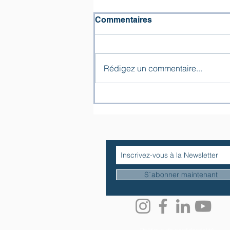
Commentaires
Rédigez un commentaire...
« Les larmes d’ivoire » –
hommage du Chœur de
l’Espérance pour le 11
novembre
S`abonner maintenant