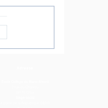
ÉÂTRE] Une nouvelle
on sous les
ecteurs !
Adresse
École Collège du Blanc-Mesnil
2 rue du Château
59170 Croix
Siège social
4 place de la République 59200