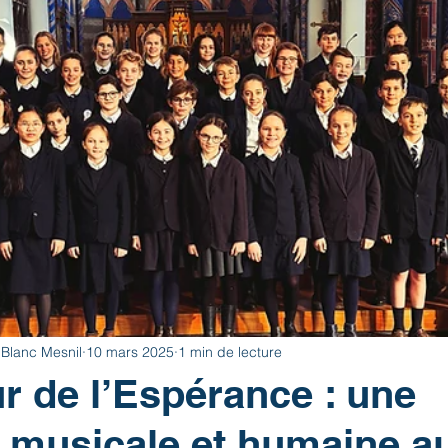
 Blanc Mesnil
10 mars 2025
1 min de lecture
 de l’Espérance : une
 musicale et humaine a