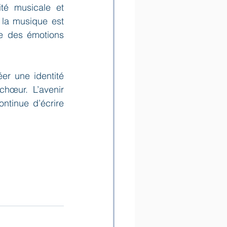
té musicale et 
 la musique est 
e des émotions 
r une identité 
hœur. L’avenir 
ntinue d’écrire 