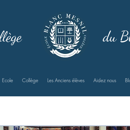
llège
du B
Ecole
Collège
Les Anciens élèves
Aidez nous
Bl