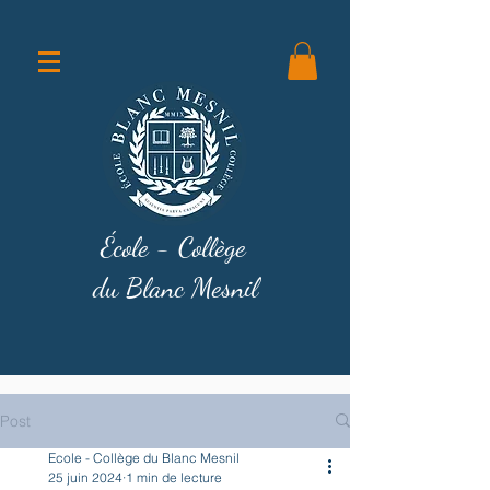
École - Collège
du Blanc Mesnil
Post
Ecole - Collège du Blanc Mesnil
25 juin 2024
1 min de lecture