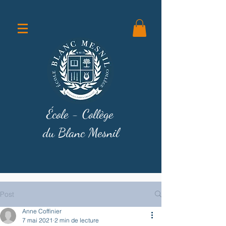
École - Collège
du Blanc Mesnil
Post
Anne Coffinier
7 mai 2021
2 min de lecture