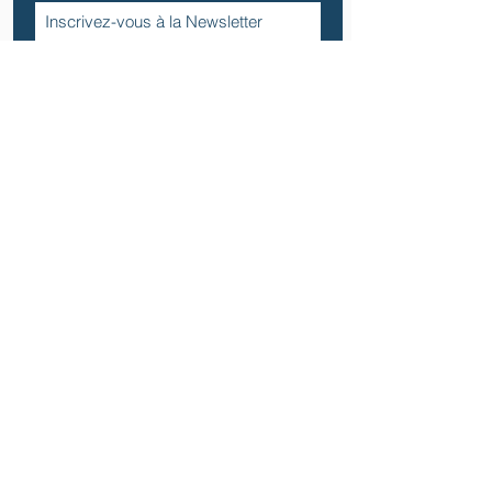
S`abonner maintenant
Politique de confidentialité
Contactez nous
Tel:
06 13 50 65 29
Email:
candelierfrancoise@gmail.com
Adresse
École Collège du Blanc-Mesnil
2 rue du Château
59170 Croix
Siège social
4 place de la République 59200