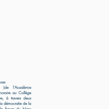
ques
 (de l'Académie
onoraire au Collège
e, à travers deux
la démocratie de la
la figure du héros