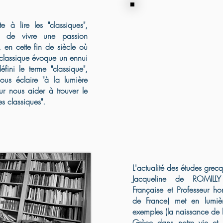
e à lire les "classiques",
e de vivre une passion
 en cette fin de siècle où
classique évoque un ennui
éfini le terme "classique",
s éclaire "à la lumière
ur nous aider à trouver le
es classiques".
L'actualité des études grec
Jacqueline de ROMILLY
Française et Professeur h
de France) met en lumièr
exemples (la naissance de 
Grèce dans notre vie et 