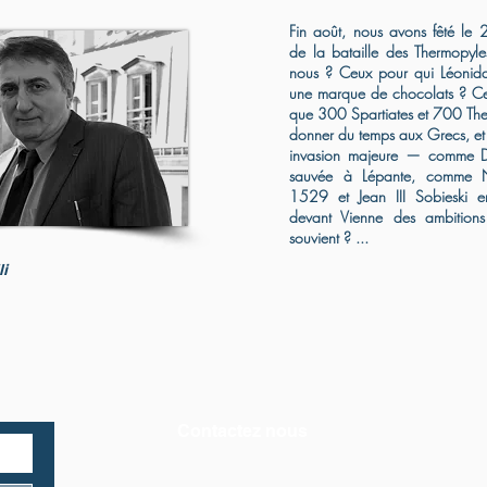
Fin août, nous avons fêté le
de la bataille des Thermopy
nous ? Ceux pour qui Léonida
une marque de chocolats ? Ce
que 300 Spartiates et 700 The
donner du temps aux Grecs, et
invasion majeure — comme Do
sauvée à Lépante, comme 
1529 et Jean III Sobieski 
devant Vienne des ambitions
souvient ? ...
li
Contactez nous