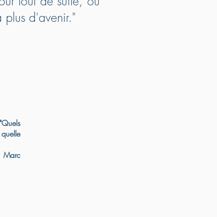
our tout de suite, ou
plus d'avenir."
"Quels
uelle
| Marc