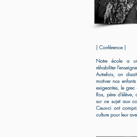
| Conférence |
Notre école a un 
réhabiliter l’enseign
Autrefois, on disa
motiver nos enfants
exigeantes, le grec 
Ros, père d’élève, 
sur ce sujet aux co
Ceux-ci ont compris
culture pour leur ave