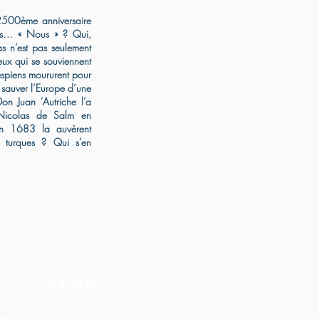
 2500ème anniversaire
les… « Nous » ? Qui,
s n’est pas seulement
ux qui se souviennent
spiens moururent pour
 sauver l’Europe d’une
n Juan ’Autriche l’a
Nicolas de Salm en
en 1683 la auvèrent
 turques ? Qui s’en
Adresse