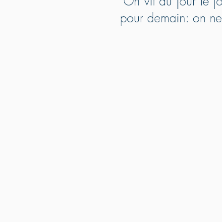
"On vit au jour le j
pour demain: on n