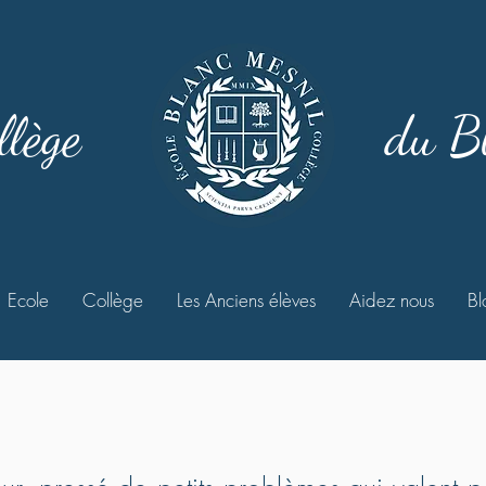
llège
du B
Ecole
Collège
Les Anciens élèves
Aidez nous
Bl